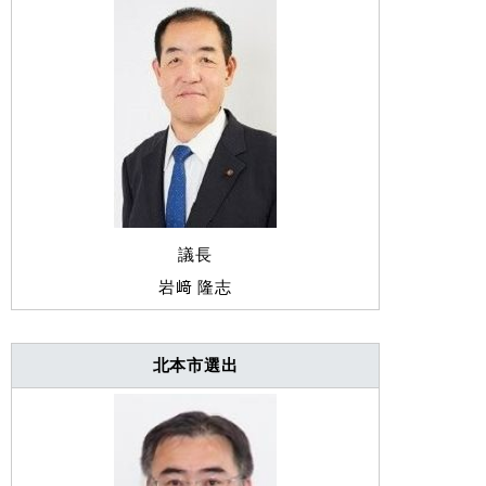
議長
岩﨑 隆志
北本市選出